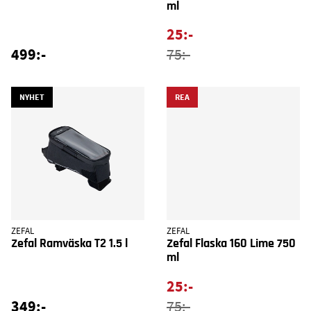
ml
25:-
499:-
75:-
NYHET
REA
ZEFAL
ZEFAL
Zefal Ramväska T2 1.5 l
Zefal Flaska 160 Lime 750
ml
25:-
349:-
75:-