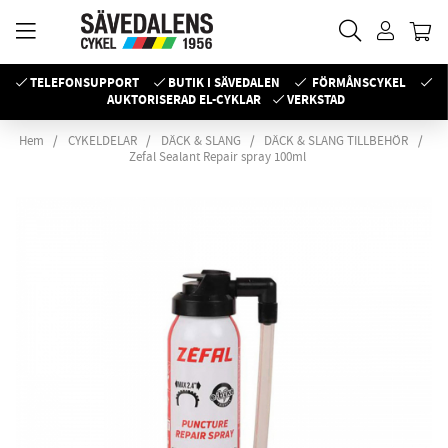
TELEFONSUPPORT
BUTIK I SÄVEDALEN
FÖRMÅNSCYKEL
AUKTORISERAD EL-CYKLAR
VERKSTAD
Hem
CYKELDELAR
DÄCK & SLANG
DÄCK & SLANG TILLBEHÖR
Zefal Sealant Repair spray 100ml