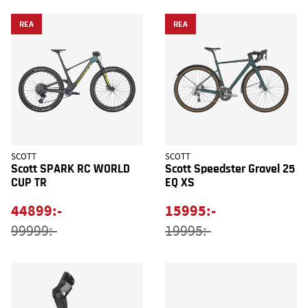
REA
REA
SCOTT
SCOTT
Scott SPARK RC WORLD
Scott Speedster Gravel 25
CUP TR
EQ XS
44899:-
15995:-
99999:-
19995:-