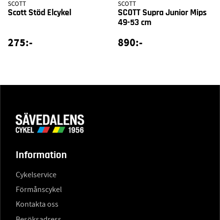
SCOTT
SCOTT
Scott Stöd Elcykel
SCOTT Supra Junior Mips
49-53 cm
275:-
890:-
Information
Cykelservice
Förmånscykel
Kontakta oss
Besöksadress