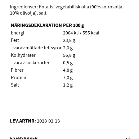
Ingredienser: Potatis, vegetabilisk olja (90% solrosolja,
10% olivolja), salt.
NÄRINGSDEKLARATION PER 100 g
Energi
2004 kJ / 555 kcal
Fett
23,8 g
- varav mättade fettsyror
2,0 g
Kolhydrater
56,8 g
- varav sockerarter
0,5 g
Fibrer
4,8 g
Protein
7,0 g
Salt
1,2 g
LEV.ARTNR:
2028-02-13
EGENSKAPER