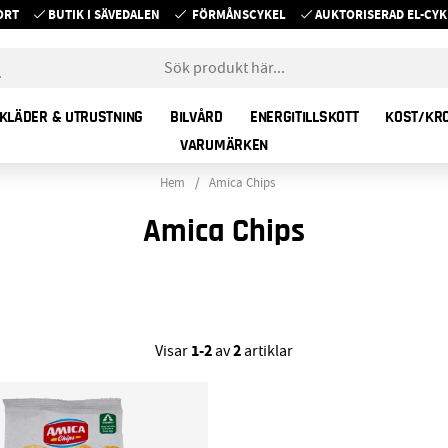
ORT
BUTIK I SÄVEDALEN
FÖRMÅNSCYKEL
AUKTORISERAD EL-C
KLÄDER & UTRUSTNING
BILVÅRD
ENERGITILLSKOTT
KOST/KR
VARUMÄRKEN
Hem
Amica Chips
Amica Chips
1-2
2
Visar
av
artiklar