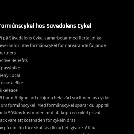
Förmånscykel hos Sävedalens Cykel
Vi på Sävedalens Cykel samarbetar med flertal olika
leverantör utav förmånscykel för närvarande följande
partners
Active Benefits
Epassibike
Beny Local
Lease a Bike
Bikelease
Vi har möjlighet att erbjuda hela vårt sortiment av cyklar
som förmånscykel. Med förmånscykel sparar du upp till
hela 50% av kostnaden mot att köpa en cykel privat,
tack vare att kostnaden för cykeln dras
av på din lön före skatt av din arbetsgivare. Att ha