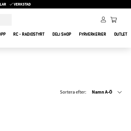
YKLAR
VERKSTAD
OPP
RC - RADIOSTYRT
DELI SHOP
FYRVERKERIER
OUTLET
Namn A-Ö
Sortera efter: