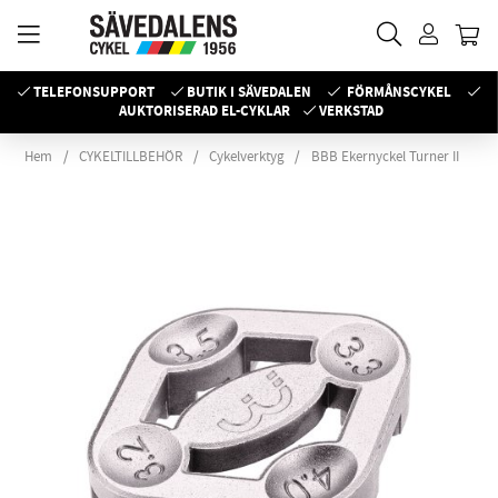
TELEFONSUPPORT
BUTIK I SÄVEDALEN
FÖRMÅNSCYKEL
AUKTORISERAD EL-CYKLAR
VERKSTAD
Hem
CYKELTILLBEHÖR
Cykelverktyg
BBB Ekernyckel Turner II