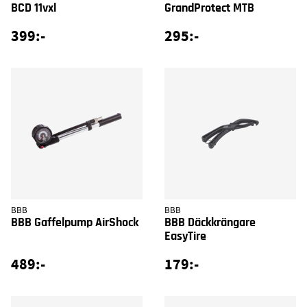
BCD 11vxl
GrandProtect MTB
399:-
295:-
BBB
BBB
BBB Gaffelpump AirShock
BBB Däckkrängare
EasyTire
489:-
179:-