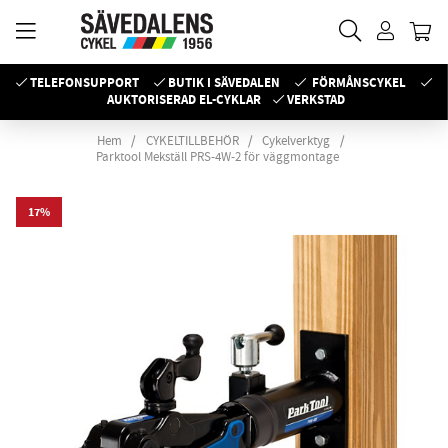
TELEFONSUPPORT
BUTIK I SÄVEDALEN
FÖRMÅNSCYKEL
AUKTORISERAD EL-CYKLAR
VERKSTAD
Hem
CYKELTILLBEHÖR
Cykelverktyg
Parktool Mekställ PRS-4W-2 för väggmontage
17