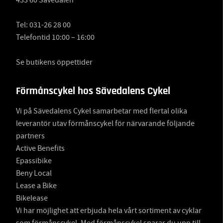
Tel:
031-26 28 00
Telefontid 10:00 – 16:00
Se butikens öppettider
Förmånscykel hos Sävedalens Cykel
Vi på Sävedalens Cykel samarbetar med flertal olika
leverantör utav förmånscykel för närvarande följande
partners
Active Benefits
Epassibike
Beny Local
Lease a Bike
Bikelease
Vi har möjlighet att erbjuda hela vårt sortiment av cyklar
som förmånscykel. Med förmånscykel sparar du upp till