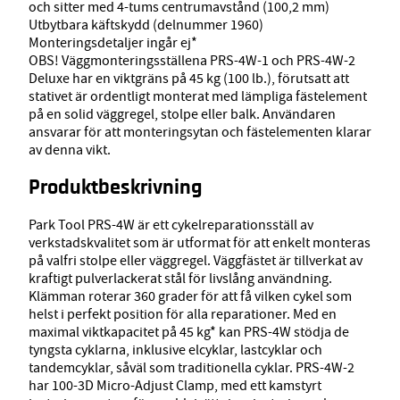
och sitter med 4-tums centrumavstånd (100,2 mm)
Utbytbara käftskydd (delnummer 1960)
Monteringsdetaljer ingår ej*
OBS! Väggmonteringsställena PRS-4W-1 och PRS-4W-2
Deluxe har en viktgräns på 45 kg (100 lb.), förutsatt att
stativet är ordentligt monterat med lämpliga fästelement
på en solid väggregel, stolpe eller balk. Användaren
ansvarar för att monteringsytan och fästelementen klarar
av denna vikt.
Produktbeskrivning
Park Tool PRS-4W är ett cykelreparationsställ av
verkstadskvalitet som är utformat för att enkelt monteras
på valfri stolpe eller väggregel. Väggfästet är tillverkat av
kraftigt pulverlackerat stål för livslång användning.
Klämman roterar 360 grader för att få vilken cykel som
helst i perfekt position för alla reparationer. Med en
maximal viktkapacitet på 45 kg* kan PRS-4W stödja de
tyngsta cyklarna, inklusive elcyklar, lastcyklar och
tandemcyklar, såväl som traditionella cyklar. PRS-4W-2
har 100-3D Micro-Adjust Clamp, med ett kamstyrt