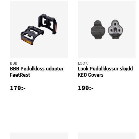
BBB
LOOK
BBB Pedalkloss adapter
Look Pedalklossar skydd
FeetRest
KEO Covers
179:-
199:-