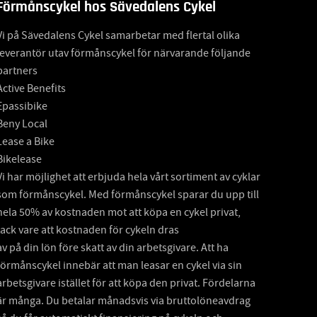
Förmånscykel hos Sävedalens Cykel
Vi på Sävedalens Cykel samarbetar med flertal olika
leverantör utav förmånscykel för närvarande följande
partners
Active Benefits
Epassibike
Beny Local
Lease a Bike
Bikelease
Vi har möjlighet att erbjuda hela vårt sortiment av cyklar
som förmånscykel. Med förmånscykel sparar du upp till
hela 50% av kostnaden mot att köpa en cykel privat,
tack vare att kostnaden för cykeln dras
av på din lön före skatt av din arbetsgivare. Att ha
förmånscykel innebär att man leasar en cykel via sin
arbetsgivare istället för att köpa den privat. Fördelarna
är många. Du betalar månadsvis via bruttolöneavdrag