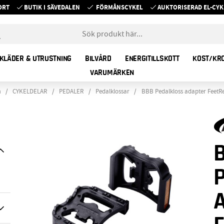
ORT
BUTIK I SÄVEDALEN
FÖRMÅNSCYKEL
AUKTORISERAD EL-C
KLÄDER & UTRUSTNING
BILVÅRD
ENERGITILLSKOTT
KOST/KR
VARUMÄRKEN
m
CYKELDELAR
PEDALER
Pedalklossar
BBB Pedalkloss adapter FeetRe