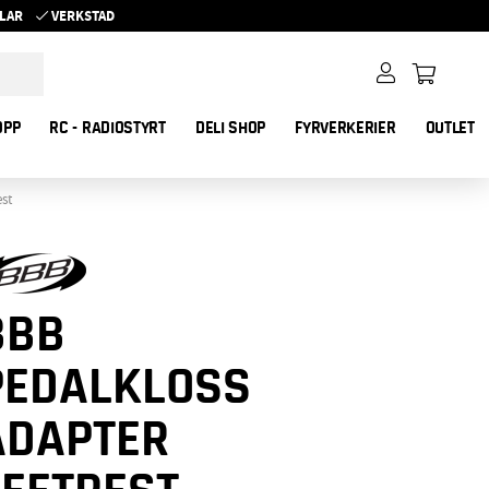
YKLAR
VERKSTAD
OPP
RC - RADIOSTYRT
DELI SHOP
FYRVERKERIER
OUTLET
st
BBB
PEDALKLOSS
ADAPTER