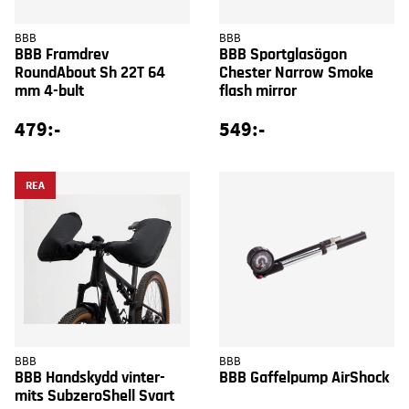
BBB
BBB
BBB Framdrev
BBB Sportglasögon
RoundAbout Sh 22T 64
Chester Narrow Smoke
mm 4-bult
flash mirror
479:-
549:-
REA
BBB
BBB
BBB Handskydd vinter-
BBB Gaffelpump AirShock
mits SubzeroShell Svart