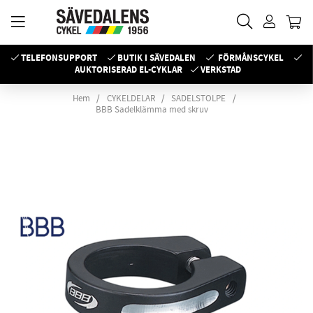
TELEFONSUPPORT
BUTIK I SÄVEDALEN
FÖRMÅNSCYKEL
AUKTORISERAD EL-CYKLAR
VERKSTAD
Hem
CYKELDELAR
SADELSTOLPE
BBB Sadelklämma med skruv