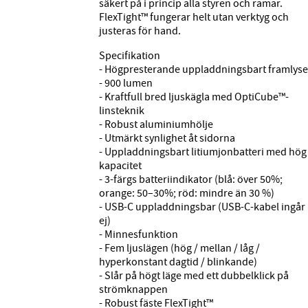
säkert på i princip alla styren och ramar.
FlexTight™ fungerar helt utan verktyg och
justeras för hand.
Specifikation
- Högpresterande uppladdningsbart framlyse
- 900 lumen
- Kraftfull bred ljuskägla med OptiCube™-
linsteknik
- Robust aluminiumhölje
- Utmärkt synlighet åt sidorna
- Uppladdningsbart litiumjonbatteri med hög
kapacitet
- 3-färgs batteriindikator (blå: över 50%;
orange: 50–30%; röd: mindre än 30 %)
- USB-C uppladdningsbar (USB-C-kabel ingår
ej)
- Minnesfunktion
- Fem ljuslägen (hög / mellan / låg /
hyperkonstant dagtid / blinkande)
- Slår på högt läge med ett dubbelklick på
strömknappen
- Robust fäste FlexTight™