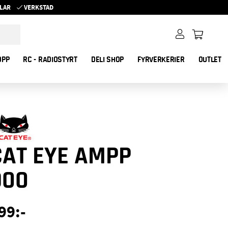
YKLAR
VERKSTAD
OPP
RC - RADIOSTYRT
DELI SHOP
FYRVERKERIER
OUTLET
CAT EYE AMPP
900
99
:-