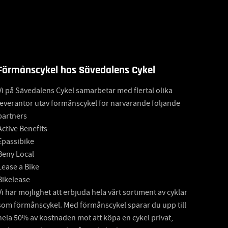
Förmånscykel hos Sävedalens Cykel
Vi på Sävedalens Cykel samarbetar med flertal olika
leverantör utav förmånscykel för närvarande följande
partners
Active Benefits
Epassibike
Beny Local
Lease a Bike
Bikelease
Vi har möjlighet att erbjuda hela vårt sortiment av cyklar
som förmånscykel. Med förmånscykel sparar du upp till
hela 50% av kostnaden mot att köpa en cykel privat,