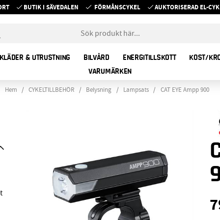
ORT
BUTIK I SÄVEDALEN
FÖRMÅNSCYKEL
AUKTORISERAD EL-C
KLÄDER & UTRUSTNING
BILVÅRD
ENERGITILLSKOTT
KOST/KR
VARUMÄRKEN
Hem
CYKELTILLBEHÖR
Belysning
Lampsats
CAT EYE Ampp 900
t
7