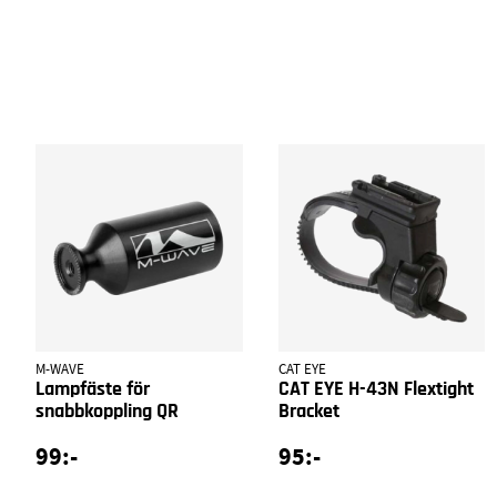
M-WAVE
CAT EYE
Lampfäste för
CAT EYE H-43N Flextight
snabbkoppling QR
Bracket
99:-
95:-