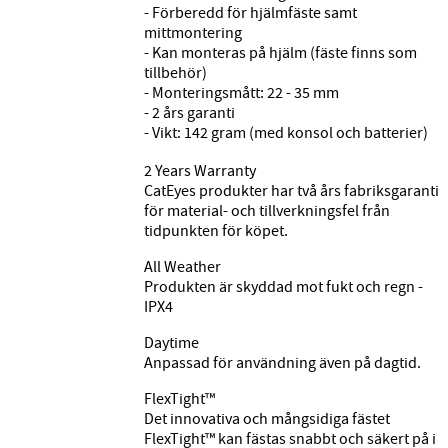
- Förberedd för hjälmfäste samt
mittmontering
- Kan monteras på hjälm (fäste finns som
tillbehör)
- Monteringsmått: 22 - 35 mm
- 2 års garanti
- Vikt: 142 gram (med konsol och batterier)
2 Years Warranty
CatEyes produkter har två års fabriksgaranti
för material- och tillverkningsfel från
tidpunkten för köpet.
All Weather
Produkten är skyddad mot fukt och regn -
IPX4
Daytime
Anpassad för användning även på dagtid.
FlexTight™
Det innovativa och mångsidiga fästet
FlexTight™ kan fästas snabbt och säkert på i