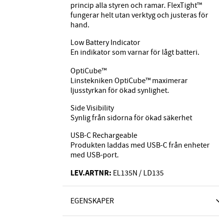
princip alla styren och ramar. FlexTight™
fungerar helt utan verktyg och justeras för
hand.
Low Battery Indicator
En indikator som varnar för lågt batteri.
OptiCube™
Linstekniken OptiCube™ maximerar
ljusstyrkan för ökad synlighet.
Side Visibility
Synlig från sidorna för ökad säkerhet
USB-C Rechargeable
Produkten laddas med USB-C från enheter
med USB-port.
LEV.ARTNR:
EL135N / LD135
EGENSKAPER