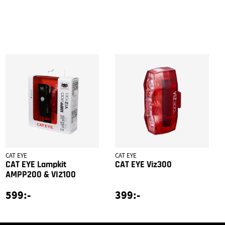
CAT EYE
CAT EYE
CAT EYE Lampkit
CAT EYE Viz300
AMPP200 & VIZ100
599:-
399:-