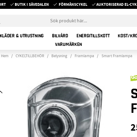
ORT
BUTIK I SÄVEDALEN
FÖRMÅNSCYKEL
AUKTORISERAD EL-C
KLÄDER & UTRUSTNING
BILVÅRD
ENERGITILLSKOTT
KOST/KR
VARUMÄRKEN
Hem
CYKELTILLBEHÖR
Belysning
Framlampa
Smart Framlampa
2