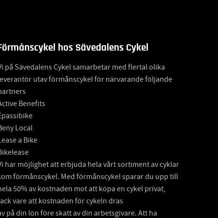
Förmånscykel hos Sävedalens Cykel
Vi på Sävedalens Cykel samarbetar med flertal olika
leverantör utav förmånscykel för närvarande följande
partners
Active Benefits
Epassibike
Beny Local
Lease a Bike
Bikelease
Vi har möjlighet att erbjuda hela vårt sortiment av cyklar
som förmånscykel. Med förmånscykel sparar du upp till
hela 50% av kostnaden mot att köpa en cykel privat,
tack vare att kostnaden för cykeln dras
av på din lön före skatt av din arbetsgivare. Att ha