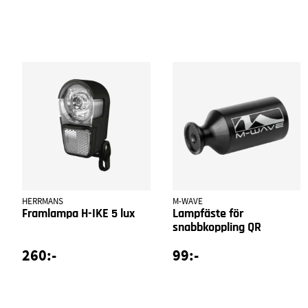
HERRMANS
M-WAVE
Framlampa H-IKE 5 lux
Lampfäste för
snabbkoppling QR
260:-
99:-