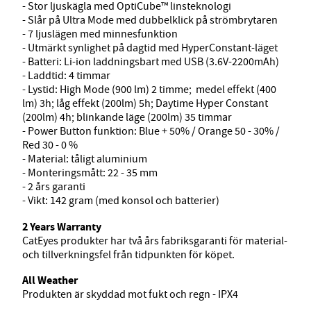
- Stor ljuskägla med OptiCube™ linsteknologi
- Slår på Ultra Mode med dubbelklick på strömbrytaren
- 7 ljuslägen med minnesfunktion
- Utmärkt synlighet på dagtid med HyperConstant-läget
- Batteri: Li-ion laddningsbart med USB (3.6V-2200mAh)
- Laddtid: 4 timmar
- Lystid: High Mode (900 lm) 2 timme; medel effekt (400
lm) 3h; låg effekt (200lm) 5h; Daytime Hyper Constant
(200lm) 4h; blinkande läge (200lm) 35 timmar
- Power Button funktion: Blue + 50% / Orange 50 - 30% /
Red 30 - 0 %
- Material: tåligt aluminium
- Monteringsmått: 22 - 35 mm
- 2 års garanti
- Vikt: 142 gram (med konsol och batterier)
2 Years Warranty
CatEyes produkter har två års fabriksgaranti för material-
och tillverkningsfel från tidpunkten för köpet.
All Weather
Produkten är skyddad mot fukt och regn - IPX4