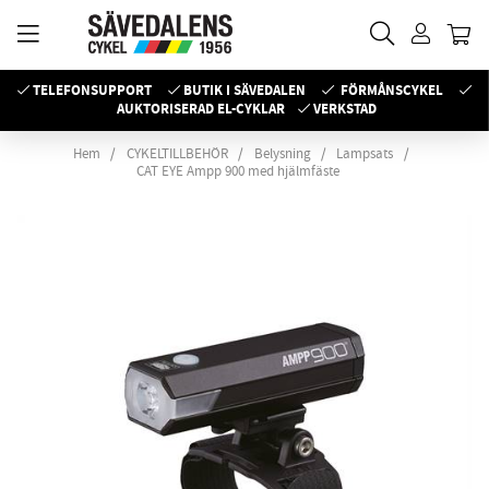
TELEFONSUPPORT
BUTIK I SÄVEDALEN
FÖRMÅNSCYKEL
AUKTORISERAD EL-CYKLAR
VERKSTAD
Hem
CYKELTILLBEHÖR
Belysning
Lampsats
CAT EYE Ampp 900 med hjälmfäste