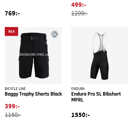
499:-
769:-
1299:-
REA
BICYCLE LINE
ENDURA
Baggy Trophy Shorts Black
Endura Pro SL Bibshort
MPRL
399:-
1550:-
1150:-