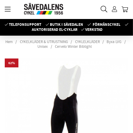
TELEFONSUPPORT
BUTIK I SÄVEDALEN
FÖRMÅNSCYKEL
AUKTORISERAD EL-CYKLAR
VERKSTAD
Hem
CYKELKLÄDER & UTRUSTNING
CYKLELKLÄDER
Byxa LVG
Unisex
Cervelo Winter Bibtight
62