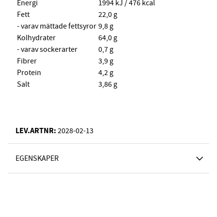
Energi
1994 kJ / 476 kcal
Fett
22,0 g
- varav mättade fettsyror
9,8 g
Kolhydrater
64,0 g
- varav sockerarter
0,7 g
Fibrer
3,9 g
Protein
4,2 g
Salt
3,86 g
LEV.ARTNR:
2028-02-13
EGENSKAPER