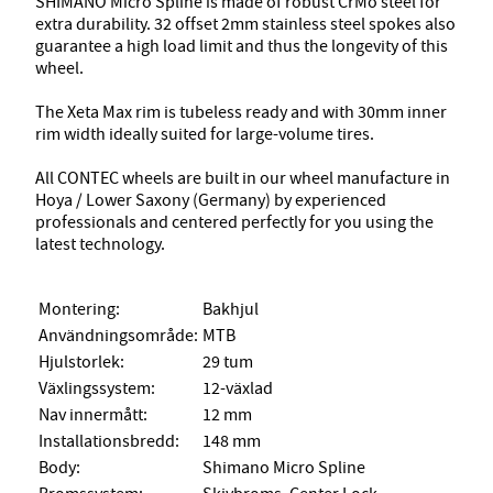
SHIMANO Micro Spline is made of robust CrMo steel for
extra durability. 32 offset 2mm stainless steel spokes also
guarantee a high load limit and thus the longevity of this
wheel.
The Xeta Max rim is tubeless ready and with 30mm inner
rim width ideally suited for large-volume tires.
All CONTEC wheels are built in our wheel manufacture in
Hoya / Lower Saxony (Germany) by experienced
professionals and centered perfectly for you using the
latest technology.
Montering:
Bakhjul
Användningsområde:
MTB
Hjulstorlek:
29 tum
Växlingssystem:
12-växlad
Nav innermått:
12 mm
Installationsbredd:
148 mm
Body:
Shimano Micro Spline