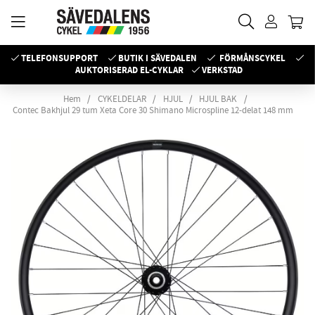
TELEFONSUPPORT
BUTIK I SÄVEDALEN
FÖRMÅNSCYKEL
AUKTORISERAD EL-CYKLAR
VERKSTAD
Hem
CYKELDELAR
HJUL
HJUL BAK
Contec Bakhjul 29 tum Xeta Core 30 Shimano Microspline 12-delat 148 mm