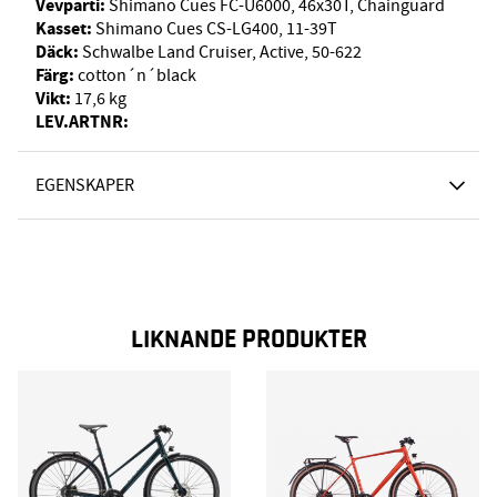
Vevparti:
Shimano Cues FC-U6000, 46x30T, Chainguard
Kasset:
Shimano Cues CS-LG400, 11-39T
Däck:
Schwalbe Land Cruiser, Active, 50-622
Färg:
cotton´n´black
Vikt:
17,6 kg
LEV.ARTNR:
EGENSKAPER
LIKNANDE PRODUKTER