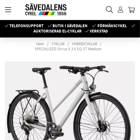
TELEFONSUPPORT
BUTIK I SÄVEDALEN
FÖRMÅNSCYKEL
AUKTORISERAD EL-CYKLAR
VERKSTAD
Hem
CYKLAR
HYBRIDCYKLAR
SPECIALIZED Sirrus X 3.0 EQ ST Medium