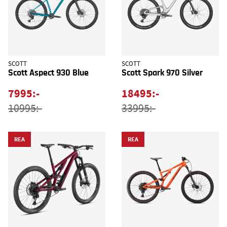
SCOTT
SCOTT
Scott Aspect 930 Blue
Scott Spark 970 Silver
7995:-
18495:-
10995:-
33995:-
REA
REA