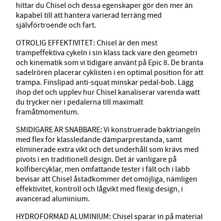
hittar du Chisel och dessa egenskaper gör den mer än
kapabel till att hantera varierad terräng med
självförtroende och fart.
OTROLIG EFFEKTIVITET: Chisel är den mest
trampeffektiva cykeln i sin klass tack vare den geometri
och kinematik som vi tidigare använt på Epic 8. De branta
sadelrören placerar cyklisten i en optimal position för att
trampa. Finslipad anti-squat minskar pedal-bob. Lägg
ihop det och upplev hur Chisel kanaliserar varenda watt
du trycker ner i pedalerna till maximalt
framåtmomentum.
SMIDIGARE ÄR SNABBARE: Vi konstruerade baktriangeln
med flex för klassledande dämparprestanda, samt
eliminerade extra vikt och det underhåll som krävs med
pivots i en traditionell design. Det är vanligare på
kolfibercyklar, men omfattande tester i fält och i labb
bevisar att Chisel åstadkommer det omöjliga, nämligen
effektivitet, kontroll och lågvikt med flexig design, i
avancerad aluminium.
HYDROFORMAD ALUMINIUM: Chisel sparar in på material