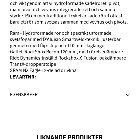
och vikt genom att vi hydroformade sadelröret, pivot,
main pivot och vevhus integrerade i ett och samma
stycke. På en mer traditionell cykel är sadelröret oftast
bara ett rör som svetsas samman med vevhus och pivots.
Ram - Hydroformade rör och specifikt utformade
svetsfogar med D’Aluisio Smartweld-teknik, justerbar
geometri med flip-chip och 110 mm slaglängd
Gaffel: RockShox Recon 120 mm, med rörelsedämpare
Ride Dynamics-inställd Rockshox X-Fusion-bakdämpare
TranzX-dropperstolpe
SRAM NX Eagle 12-delad drivlina
LEV.ARTNR:
EGENSKAPER
LIKNANDE PRODUKTER