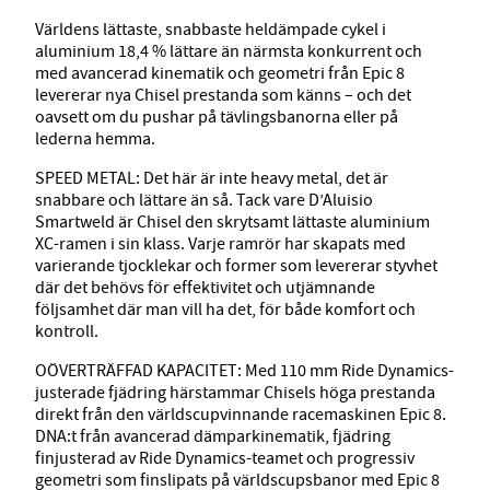
Världens lättaste, snabbaste heldämpade cykel i
aluminium 18,4 % lättare än närmsta konkurrent och
med avancerad kinematik och geometri från Epic 8
levererar nya Chisel prestanda som känns – och det
oavsett om du pushar på tävlingsbanorna eller på
lederna hemma.
SPEED METAL: Det här är inte heavy metal, det är
snabbare och lättare än så. Tack vare D’Aluisio
Smartweld är Chisel den skrytsamt lättaste aluminium
XC-ramen i sin klass. Varje ramrör har skapats med
varierande tjocklekar och former som levererar styvhet
där det behövs för effektivitet och utjämnande
följsamhet där man vill ha det, för både komfort och
kontroll.
OÖVERTRÄFFAD KAPACITET: Med 110 mm Ride Dynamics-
justerade fjädring härstammar Chisels höga prestanda
direkt från den världscupvinnande racemaskinen Epic 8.
DNA:t från avancerad dämparkinematik, fjädring
finjusterad av Ride Dynamics-teamet och progressiv
geometri som finslipats på världscupsbanor med Epic 8