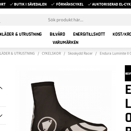
ORT
BUTIK I SÄVEDALEN
FÖRMÅNSCYKEL
AUKTORISERAD EL-C
KLÄDER & UTRUSTNING
BILVÅRD
ENERGITILLSKOTT
KOST/KR
VARUMÄRKEN
LÄDER & UTRUSTNING
CYKELSKOR
Skoskydd Racer
Endura Luminite II 
L