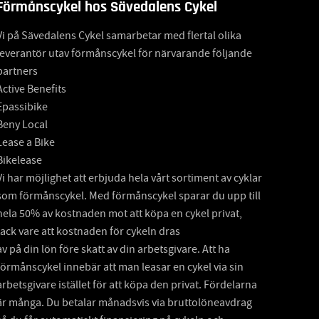
Förmånscykel hos Sävedalens Cykel
Vi på Sävedalens Cykel samarbetar med flertal olika
leverantör utav förmånscykel för närvarande följande
partners
Active Benefits
Epassibike
Beny Local
Lease a Bike
Bikelease
Vi har möjlighet att erbjuda hela vårt sortiment av cyklar
som förmånscykel. Med förmånscykel sparar du upp till
hela 50% av kostnaden mot att köpa en cykel privat,
tack vare att kostnaden för cykeln dras
av på din lön före skatt av din arbetsgivare. Att ha
förmånscykel innebär att man leasar en cykel via sin
arbetsgivare istället för att köpa den privat. Fördelarna
är många. Du betalar månadsvis via bruttolöneavdrag