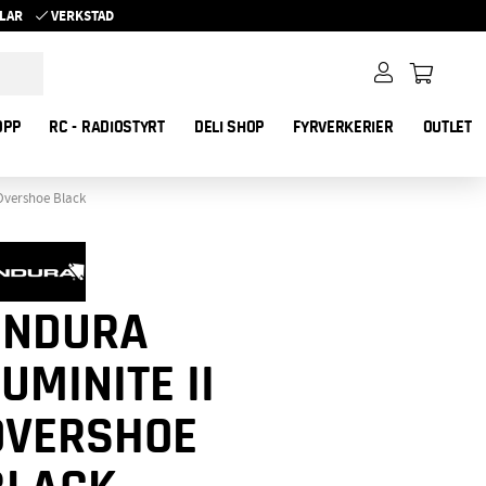
YKLAR
VERKSTAD
OPP
RC - RADIOSTYRT
DELI SHOP
FYRVERKERIER
OUTLET
Overshoe Black
ENDURA
UMINITE II
OVERSHOE