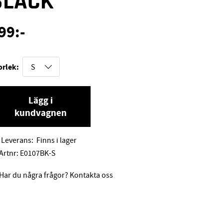
BLACK
99
:-
orlek:
Lägg i
kundvagnen
Leverans:
Finns i lager
Artnr:
E0107BK-S
Har du några frågor? Kontakta oss