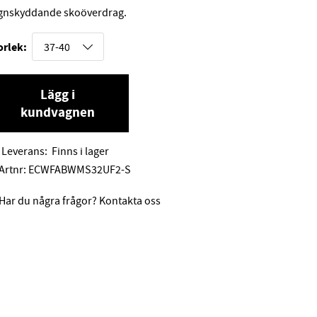
gnskyddande skoöverdrag.
orlek:
Lägg i
kundvagnen
Leverans:
Finns i lager
Artnr:
ECWFABWMS32UF2-S
Har du några frågor? Kontakta oss