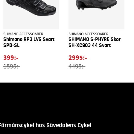
SHIMANO ACCESSOARER
SHIMANO ACCESSOARER
Shimano RP3 LVG Svart
SHIMANO S-PHYRE Skor
SPD-SL
SH-XC903 44 Svart
399:-
2995:-
1595:-
4495:-
Förmånscykel hos Sävedalens Cykel