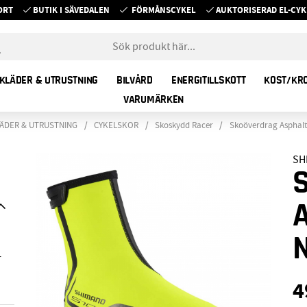
ORT
BUTIK I SÄVEDALEN
FÖRMÅNSCYKEL
AUKTORISERAD EL-C
KLÄDER & UTRUSTNING
BILVÅRD
ENERGITILLSKOTT
KOST/KR
VARUMÄRKEN
ÄDER & UTRUSTNING
CYKELSKOR
Skoskydd Racer
Skoöverdrag Asphal
SH
r
4