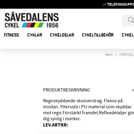
TELEFONSUPP
FITNESS
CYKLAR
CYKELDELAR
CYKELTILLBEHÖR
CYKEL
Hem
CYKELKL
PRODUKTBESKRIVNING
Regnskyddande skoöverdrag. Fleece på
insidan. Yttersida i PU-material som skyddar
mot regn.Förstärkt framdel.Reflexdetaljer gö
dig synlig i mörker.
LEV.ARTNR: