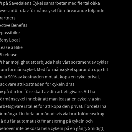
Vi på Sävedalens Cykel samarbetar med flertal olika
leverantör utav förmånscykel för närvarande följande
partners
Active Benefits
Epassibike
Beny Local
Lease a Bike
Bikelease
Vi har möjlighet att erbjuda hela vårt sortiment av cyklar
som förmånscykel. Med förmånscykel sparar du upp till
hela 50% av kostnaden mot att köpa en cykel privat,
tack vare att kostnaden för cykeln dras
av på din lön före skatt av din arbetsgivare. Att ha
förmånscykel innebär att man leasar en cykel via sin
arbetsgivare istället för att köpa den privat. Fördelarna
är många. Du betalar månadsvis via bruttolöneavdrag
så du får automatiskt finansiering på cykeln och
behöver inte bekosta hela cykeln på en gång. Smidigt,