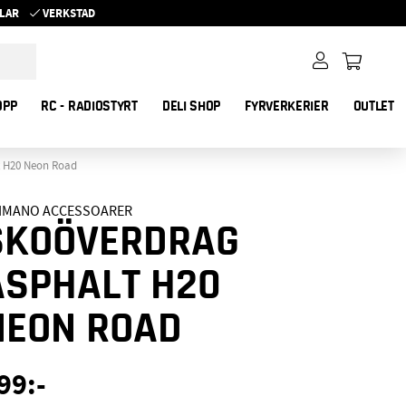
YKLAR
VERKSTAD
OPP
RC - RADIOSTYRT
DELI SHOP
FYRVERKERIER
OUTLET
t H20 Neon Road
IMANO ACCESSOARER
SKOÖVERDRAG
ASPHALT H20
NEON ROAD
99
:-