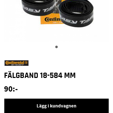
FÄLGBAND 18-584 MM
90
:-
Lägg i kundvagnen