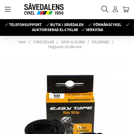
TELEFONSUPPORT
BUTIK I SÄVEDALEN
FÖRMÅNSCYKEL
AUKTORISERAD EL-CYKLAR
VERKSTAD
Hem
CYKELDELAR
DÄCK & SLANG
FÄLGBAND
Fälgband 18-584 mm