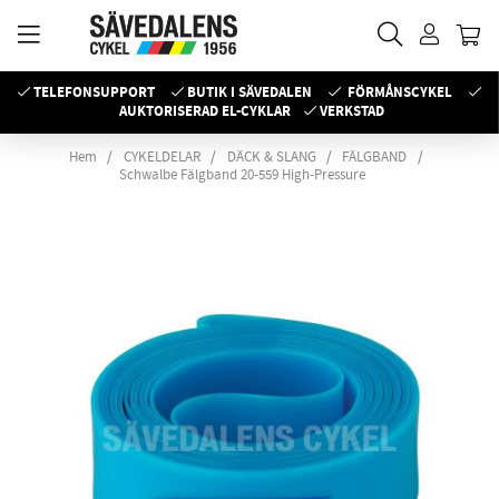
TELEFONSUPPORT
BUTIK I SÄVEDALEN
FÖRMÅNSCYKEL
AUKTORISERAD EL-CYKLAR
VERKSTAD
Hem
CYKELDELAR
DÄCK & SLANG
FÄLGBAND
Schwalbe Fälgband 20-559 High-Pressure