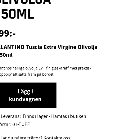
250ML
99
:-
LANTINO Tuscia Extra Virgine Olivolja
250ml
ntinos härliga olivolja EV. i fin glaskaraff med praktisk
opppip"att sätta fram på bordet.
Lägg i
kundvagnen
Leverans:
Finns i lager - Hämtas i butiken
Artnr:
01-TUPF
Har du några frågor? Kontakta oss