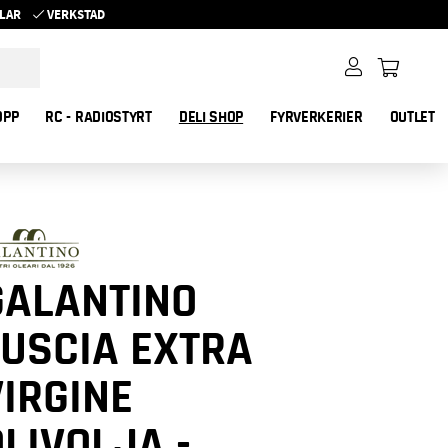
YKLAR
VERKSTAD
OPP
RC - RADIOSTYRT
DELI SHOP
FYRVERKERIER
OUTLET
GALANTINO
TUSCIA EXTRA
VIRGINE
LIVOLJA -