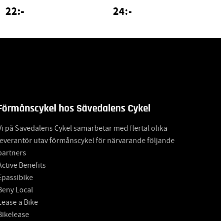
22:-
24:-
Förmånscykel hos Sävedalens Cykel
Vi på Sävedalens Cykel samarbetar med flertal olika
leverantör utav förmånscykel för närvarande följande
partners
Active Benefits
Epassibike
Beny Local
Lease a Bike
Bikelease