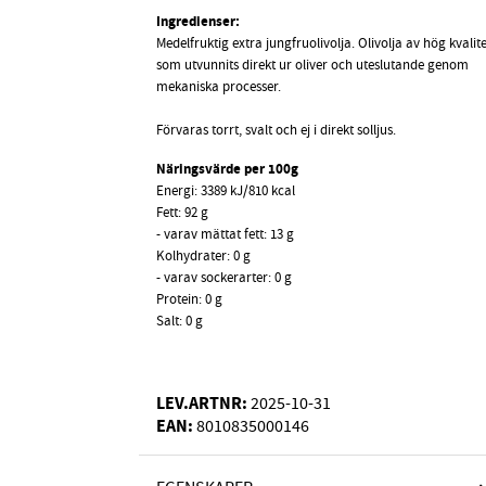
Ingredienser:
Medelfruktig extra jungfruolivolja. Olivolja av hög kvalite
som utvunnits direkt ur oliver och uteslutande genom
mekaniska processer.
Förvaras torrt, svalt och ej i direkt solljus.
Näringsvärde per 100g
Energi: 3389 kJ/810 kcal
Fett: 92 g
- varav mättat fett: 13 g
Kolhydrater: 0 g
- varav sockerarter: 0 g
Protein: 0 g
Salt: 0 g
LEV.ARTNR:
2025-10-31
EAN:
8010835000146