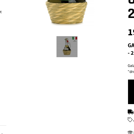
t
1
GA
- 
Gala
"dr