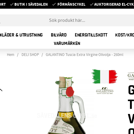
ORT
BUTIK I SÄVEDALEN
FÖRMÅNSCYKEL
AUKTORISERAD EL-C
KLÄDER & UTRUSTNING
BILVÅRD
ENERGITILLSKOTT
KOST/KR
VARUMÄRKEN
Hem
DELI SHOP
GALANTINO Tuscia Extra Virgine Olivolja - 250ml
O