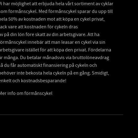
Vi har möjlighet att erbjuda hela vårt sortiment av cyklar
som förmånscykel. Med förmånscykel sparar du upp till
hela 50% av kostnaden mot att köpa en cykel privat,
tack vare att kostnaden för cykeln dras
av på din lön före skatt av din arbetsgivare. Att ha
förmånscykel innebär att man leasar en cykel via sin
arbetsgivare istället för att köpa den privat. Fördelarna
är många. Du betalar månadsvis via bruttolöneavdrag
så du får automatiskt finansiering på cykeln och
behöver inte bekosta hela cykeln på en gång. Smidigt,
enkelt och kostnadsbesparande!
Mer info om förmånscykel