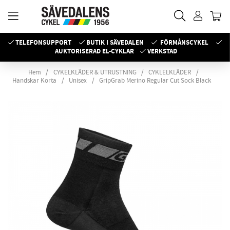
TELEFONSUPPORT
BUTIK I SÄVEDALEN
FÖRMÅNSCYKEL
AUKTORISERAD EL-CYKLAR
VERKSTAD
Hem
CYKELKLÄDER & UTRUSTNING
CYKLELKLÄDER
Handskar Korta
Unisex
GripGrab Merino Regular Cut Sock Black