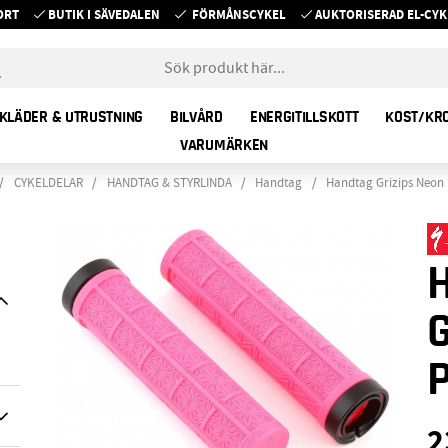
ORT
BUTIK I SÄVEDALEN
FÖRMÅNSCYKEL
AUKTORISERAD EL-C
KLÄDER & UTRUSTNING
BILVÅRD
ENERGITILLSKOTT
KOST/KR
VARUMÄRKEN
CYKELDELAR
HANDTAG & STYRLINDA
Handtag
Handtag Grizips Neon 
2