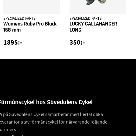
SPECIALIZED PARTS
SPECIALIZED PARTS
Womens Ruby Pro Black
LUCKY CALLAHANGER
168 mm
LONG
1895:-
350:-
Förmånscykel hos Sävedalens Cykel
Vi på Sävedalens Cykel samarbetar med flertal olika
leverantör utav förmånscykel för närvarande följande
partners