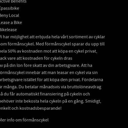
Active Benefits
Epassibike
Beny Local
Lease a Bike
Bikelease
Vi har möjlighet att erbjuda hela vårt sortiment av cyklar
som förmånscykel. Med förmånscykel sparar du upp till
hela 50% av kostnaden mot att köpa en cykel privat,
tack vare att kostnaden för cykeln dras
av på din lön före skatt av din arbetsgivare. Att ha
förmånscykel innebär att man leasar en cykel via sin
arbetsgivare istället för att köpa den privat. Fördelarna
är många. Du betalar månadsvis via bruttolöneavdrag
så du får automatiskt finansiering på cykeln och
behöver inte bekosta hela cykeln på en gång. Smidigt,
enkelt och kostnadsbesparande!
Mer info om förmånscykel