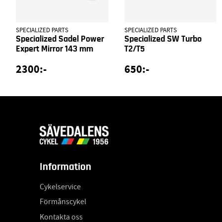
SPECIALIZED PARTS
SPECIALIZED PARTS
Specialized Sadel Power
Specialized SW Turbo
Expert Mirror 143 mm
T2/T5
2300:-
650:-
Information
Cykelservice
Förmånscykel
Kontakta oss