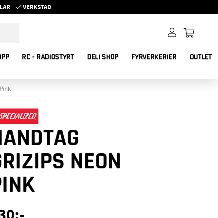
YKLAR
VERKSTAD
OPP
RC - RADIOSTYRT
DELI SHOP
FYRVERKERIER
OUTLET
Pink
HANDTAG
GRIZIPS NEON
PINK
30
:-