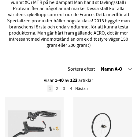
vunnit XC i MTB på heldämpat! Man har 3 st tävlingsstall i
Proteam fler än något annat märke. Dessa stall kör alla
världens cykellopp som ex Tour de France. Detta medför att
Specialized produkter håller högsta klass! 2013 byggde man
branschens första och enda vindtunnel för att kunna testa
produkterna. Man går hårt fram gällande AERO, det är mer
intressant med vindmotstånd än om ex ditt styre väger 150
gram eller 200 gram :)
Namn A-Ö
Sortera efter:
1-40
123
Visar
av
artiklar
1
2
3
4
Nästa
»