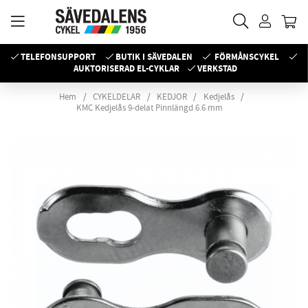
TELEFONSUPPORT
BUTIK I SÄVEDALEN
FÖRMÅNSCYKEL
AUKTORISERAD EL-CYKLAR
VERKSTAD
Hem
CYKELDELAR
KEDJOR
Kedjelås
KMC Kedjelås 9-delat Pinnlängd 6.6 mm