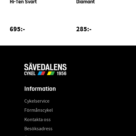
Hi-Ten Svart
Diamant
695:-
285:-
Information
Cykelservice
Förmånscykel
Kontakta oss
Besöksadress