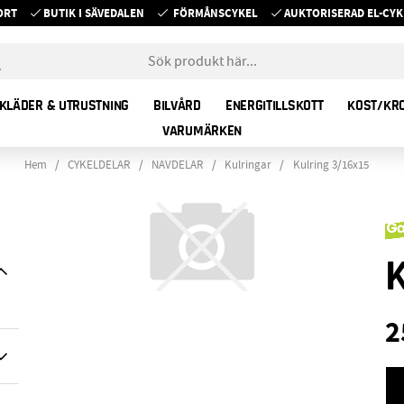
ORT
BUTIK I SÄVEDALEN
FÖRMÅNSCYKEL
AUKTORISERAD EL-C
KLÄDER & UTRUSTNING
BILVÅRD
ENERGITILLSKOTT
KOST/KR
VARUMÄRKEN
Hem
CYKELDELAR
NAVDELAR
Kulringar
Kulring 3/16x15
2