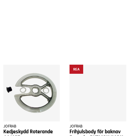
REA
JOFRAB
JOFRAB
Kedjeskydd Roterande
Frihjulsbody för baknav