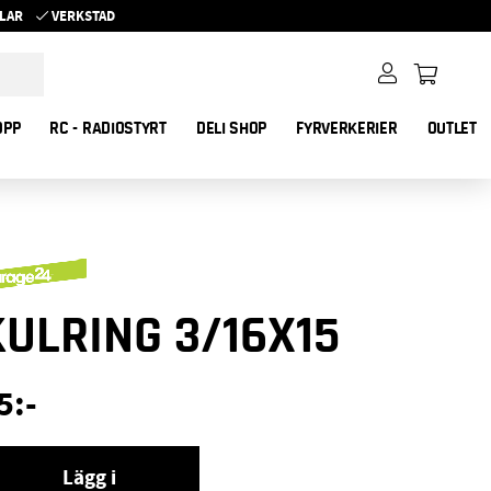
YKLAR
VERKSTAD
OPP
RC - RADIOSTYRT
DELI SHOP
FYRVERKERIER
OUTLET
KULRING 3/16X15
5
:-
Lägg i