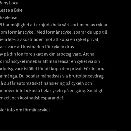
Beny Local
Lease a Bike
Bikelease
Vi har möjlighet att erbjuda hela vårt sortiment av cyklar
som förmånscykel. Med förmånscykel sparar du upp till
hela 50% av kostnaden mot att köpa en cykel privat,
tack vare att kostnaden för cykeln dras
av på din lön före skatt av din arbetsgivare. Att ha
förmånscykel innebär att man leasar en cykel via sin
arbetsgivare istället för att köpa den privat. Fördelarna
är många. Du betalar månadsvis via bruttolöneavdrag
så du får automatiskt finansiering på cykeln och
behöver inte bekosta hela cykeln på en gång. Smidigt,
enkelt och kostnadsbesparande!
Mer info om förmånscykel