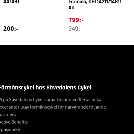
44/48T
Formula, DHT14211/14811
XD
799:-
200:-
949:-
Förmånscykel hos Sävedalens Cykel
Vi på Sävedalens Cykel samarbetar med flertal olika
leverantör utav förmånscykel för närvarande följande
partners
Active Benefits
Epassibike