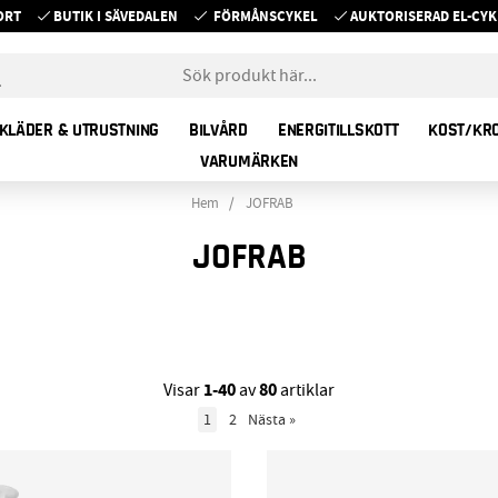
ORT
BUTIK I SÄVEDALEN
FÖRMÅNSCYKEL
AUKTORISERAD EL-C
KLÄDER & UTRUSTNING
BILVÅRD
ENERGITILLSKOTT
KOST/KR
VARUMÄRKEN
Hem
JOFRAB
JOFRAB
1-40
80
Visar
av
artiklar
1
2
Nästa
»