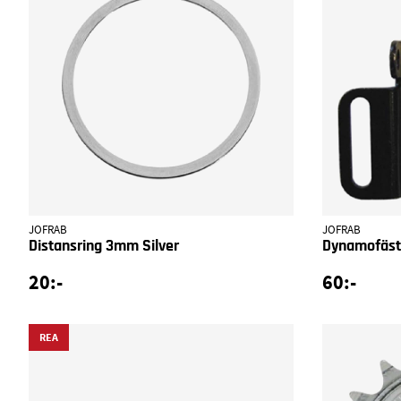
JOFRAB
JOFRAB
Distansring 3mm Silver
Dynamofäste
20:-
60:-
REA