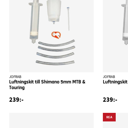
JOFRAB
JOFRAB
Luftningskit till Shimano 5mm MTB &
Luftningski
Touring
239:-
239:-
REA