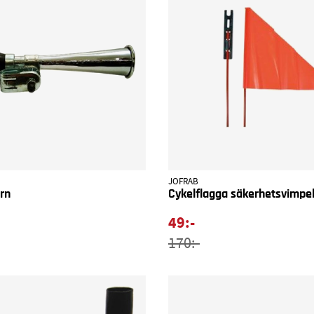
JOFRAB
orn
Cykelflagga säkerhetsvimpe
49:-
170:-