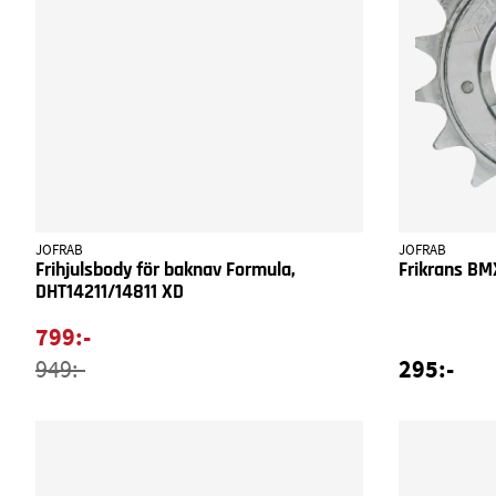
JOFRAB
JOFRAB
Frihjulsbody för baknav Formula,
Frikrans BM
DHT14211/14811 XD
799:-
295:-
949:-