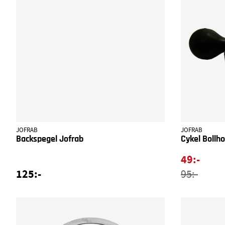
JOFRAB
JOFRAB
Backspegel Jofrab
Cykel Bollh
49:-
125:-
95:-