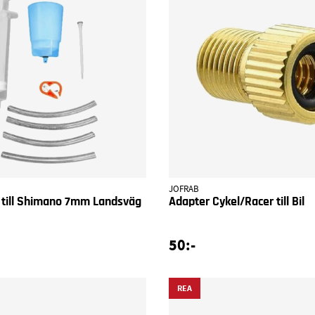
JOFRAB
t till Shimano 7mm Landsväg
Adapter Cykel/Racer till Bil
50:-
REA