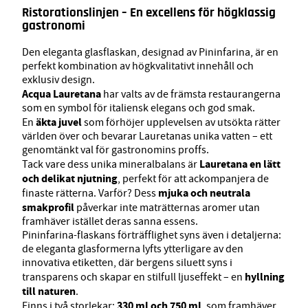
Ristorationslinjen – En excellens för högklassig
gastronomi
Den eleganta glasflaskan, designad av Pininfarina, är en
perfekt kombination av högkvalitativt innehåll och
exklusiv design.
Acqua Lauretana
har valts av de främsta restaurangerna
som en symbol för italiensk elegans och god smak.
äkta juvel
En
som förhöjer upplevelsen av utsökta rätter
världen över och bevarar Lauretanas unika vatten – ett
genomtänkt val för gastronomins proffs.
Lauretana en lätt
Tack vare dess unika mineralbalans är
och delikat njutning
, perfekt för att ackompanjera de
mjuka och neutrala
finaste rätterna. Varför? Dess
smakprofil
påverkar inte maträtternas aromer utan
framhäver istället deras sanna essens.
Pininfarina-flaskans förträfflighet syns även i detaljerna:
de eleganta glasformerna lyfts ytterligare av den
innovativa etiketten, där bergens siluett syns i
hyllning
transparens och skapar en stilfull ljuseffekt – en
till naturen
.
330 ml och 750 ml
Finns i två storlekar:
, som framhäver