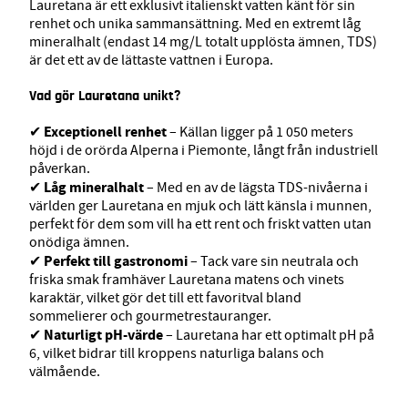
Lauretana är ett exklusivt italienskt vatten känt för sin
renhet och unika sammansättning. Med en extremt låg
mineralhalt (endast 14 mg/L totalt upplösta ämnen, TDS)
är det ett av de lättaste vattnen i Europa.
Vad gör Lauretana unikt?
Exceptionell renhet
✔
– Källan ligger på 1 050 meters
höjd i de orörda Alperna i Piemonte, långt från industriell
påverkan.
Låg mineralhalt
✔
– Med en av de lägsta TDS-nivåerna i
världen ger Lauretana en mjuk och lätt känsla i munnen,
perfekt för dem som vill ha ett rent och friskt vatten utan
onödiga ämnen.
Perfekt till gastronomi
✔
– Tack vare sin neutrala och
friska smak framhäver Lauretana matens och vinets
karaktär, vilket gör det till ett favoritval bland
sommelierer och gourmetrestauranger.
Naturligt pH-värde
✔
– Lauretana har ett optimalt pH på
6, vilket bidrar till kroppens naturliga balans och
välmående.