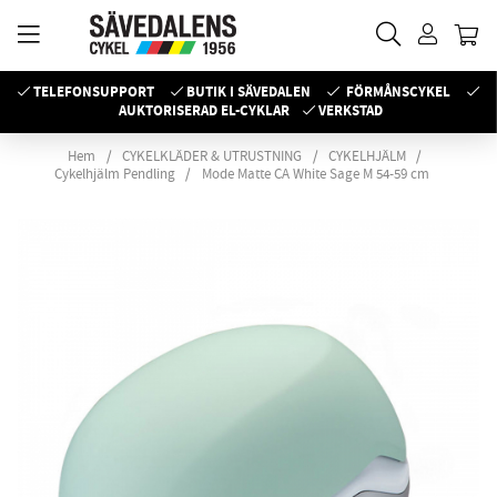
TELEFONSUPPORT
BUTIK I SÄVEDALEN
FÖRMÅNSCYKEL
AUKTORISERAD EL-CYKLAR
VERKSTAD
Hem
CYKELKLÄDER & UTRUSTNING
CYKELHJÄLM
Cykelhjälm Pendling
Mode Matte CA White Sage M 54-59 cm