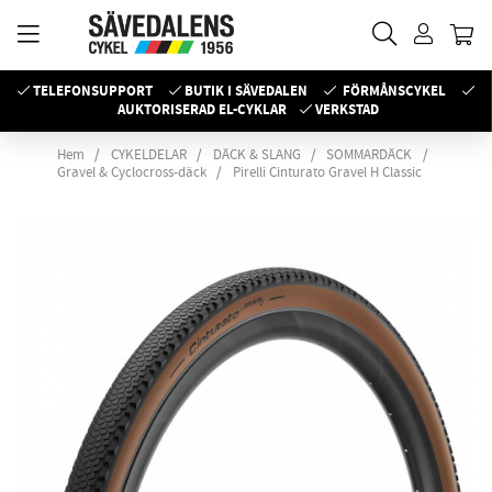
TELEFONSUPPORT
BUTIK I SÄVEDALEN
FÖRMÅNSCYKEL
AUKTORISERAD EL-CYKLAR
VERKSTAD
Hem
CYKELDELAR
DÄCK & SLANG
SOMMARDÄCK
Gravel & Cyclocross-däck
Pirelli Cinturato Gravel H Classic