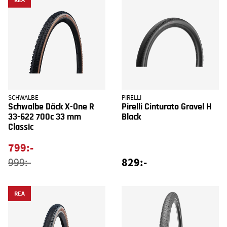
SCHWALBE
PIRELLI
Schwalbe Däck X-One R
Pirelli Cinturato Gravel H
33-622 700c 33 mm
Black
Classic
799:-
829:-
999:-
REA