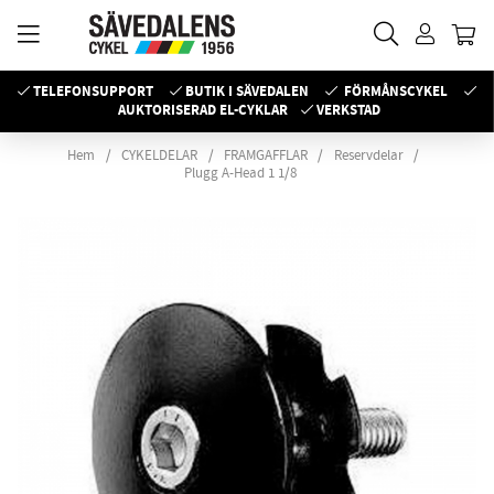
TELEFONSUPPORT
BUTIK I SÄVEDALEN
FÖRMÅNSCYKEL
AUKTORISERAD EL-CYKLAR
VERKSTAD
Hem
CYKELDELAR
FRAMGAFFLAR
Reservdelar
Plugg A-Head 1 1/8