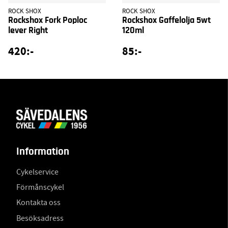
ROCK SHOX
ROCK SHOX
Rockshox Fork Poploc
Rockshox Gaffelolja 5wt
lever Right
120ml
420:-
85:-
Information
Cykelservice
Förmånscykel
Kontakta oss
Besöksadress