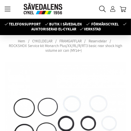
TELEFONSUPPORT
BUTIK I SÄVEDALEN
FÖRMÅNSCYKEL
AUKTORISERAD EL-CYKLAR
VERKSTAD
Hem
CYKELDELAR
FRAMGAFFLAR
Reservdelar
ROCKSHOX Service kit Monarch Plus/XX/RL/R/RT3 basic rear shock high
volume air can (MY14+)