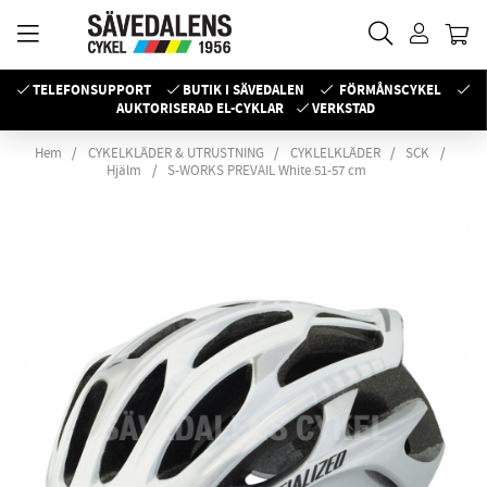
TELEFONSUPPORT
BUTIK I SÄVEDALEN
FÖRMÅNSCYKEL
AUKTORISERAD EL-CYKLAR
VERKSTAD
Hem
CYKELKLÄDER & UTRUSTNING
CYKLELKLÄDER
SCK
Hjälm
S-WORKS PREVAIL White 51-57 cm