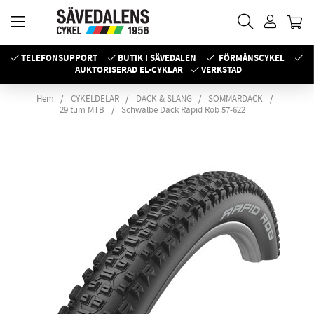
TELEFONSUPPORT
BUTIK I SÄVEDALEN
FÖRMÅNSCYKEL
AUKTORISERAD EL-CYKLAR
VERKSTAD
Hem
CYKELDELAR
DÄCK & SLANG
SOMMARDÄCK
29 tum MTB
Schwalbe Däck Rapid Rob 57-622