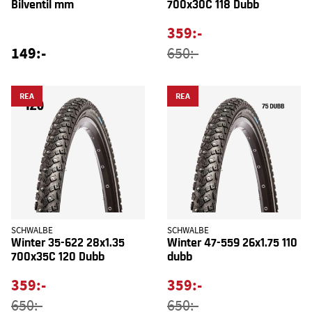
Bilventil mm
700x30C 118 Dubb
359:-
149:-
650:-
REA
REA
SCHWALBE
SCHWALBE
Winter 35-622 28x1.35
Winter 47-559 26x1.75 110
700x35C 120 Dubb
dubb
359:-
359:-
650:-
650:-