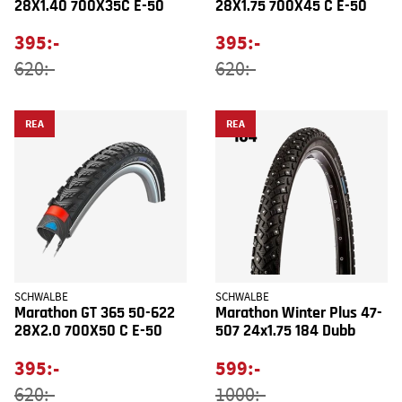
28X1.40 700X35C E-50
28X1.75 700X45 C E-50
395:-
395:-
620:-
620:-
REA
REA
SCHWALBE
SCHWALBE
Marathon GT 365 50-622
Marathon Winter Plus 47-
28X2.0 700X50 C E-50
507 24x1.75 184 Dubb
395:-
599:-
620:-
1000:-