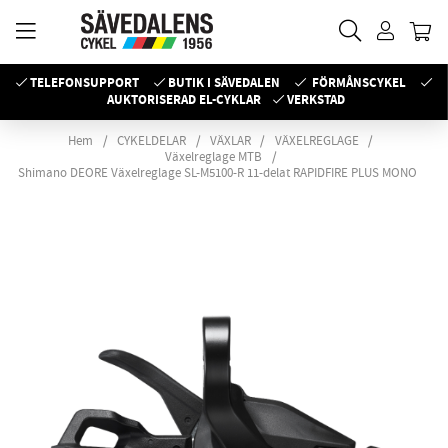
TELEFONSUPPORT
BUTIK I SÄVEDALEN
FÖRMÅNSCYKEL
AUKTORISERAD EL-CYKLAR
VERKSTAD
Hem
CYKELDELAR
VÄXLAR
VÄXELREGLAGE
Växelreglage MTB
Shimano DEORE Växelreglage SL-M5100-R 11-delat RAPIDFIRE PLUS MONO