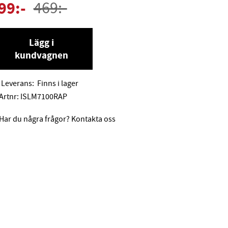
99
:-
469
:-
Lägg i
kundvagnen
Leverans:
Finns i lager
Artnr:
ISLM7100RAP
Har du några frågor? Kontakta oss