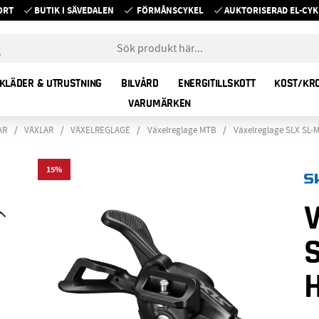
ORT
BUTIK I SÄVEDALEN
FÖRMÅNSCYKEL
AUKTORISERAD EL-C
KLÄDER & UTRUSTNING
BILVÅRD
ENERGITILLSKOTT
KOST/KR
VARUMÄRKEN
AR
VÄXLAR
VÄXELREGLAGE
Växelreglage MTB
Växelreglage SLX SL-M
15