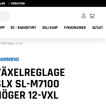
YKLAR
VERKSTAD
OPP
RC - RADIOSTYRT
DELI SHOP
FYRVERKERIER
OUTLET
7100 Höger 12-vxl
VÄXELREGLAGE
SLX SL-M7100
HÖGER 12-VXL