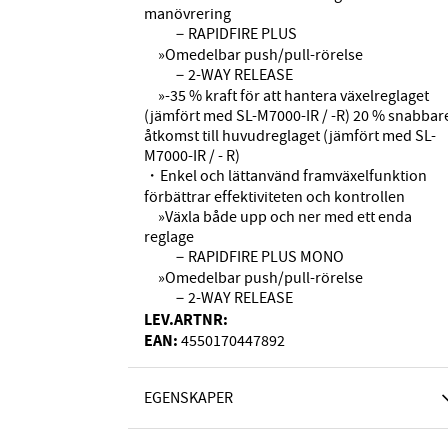
manövrering
－RAPIDFIRE PLUS
»Omedelbar push/pull-rörelse
－2-WAY RELEASE
»-35 % kraft för att hantera växelreglaget
(jämfört med SL-M7000-IR / -R) 20 % snabbar
åtkomst till huvudreglaget (jämfört med SL-
M7000-IR / - R)
・Enkel och lättanvänd framväxelfunktion
förbättrar effektiviteten och kontrollen
»Växla både upp och ner med ett enda
reglage
－RAPIDFIRE PLUS MONO
»Omedelbar push/pull-rörelse
－2-WAY RELEASE
LEV.ARTNR:
EAN:
4550170447892
EGENSKAPER