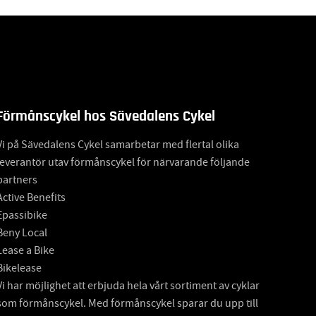
Förmånscykel hos Sävedalens Cykel
Vi på Sävedalens Cykel samarbetar med flertal olika
leverantör utav förmånscykel för närvarande följande
partners
Active Benefits
Epassibike
Beny Local
Lease a Bike
Bikelease
Vi har möjlighet att erbjuda hela vårt sortiment av cyklar
som förmånscykel. Med förmånscykel sparar du upp till