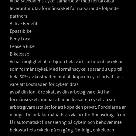
Vi på Sävedalens Cykel samarbetar med flertal olika
leverantör utav förmånscykel för närvarande följande
partners
Active Benefits
Epassibike
Beny Local
Lease a Bike
Bikelease
Vi har möjlighet att erbjuda hela vårt sortiment av cyklar
som förmånscykel. Med förmånscykel sparar du upp till
hela 50% av kostnaden mot att köpa en cykel privat, tack
vare att kostnaden för cykeln dras
av på din lön före skatt av din arbetsgivare. Att ha
förmånscykel innebär att man leasar en cykel via sin
arbetsgivare istället för att köpa den privat. Fördelarna är
många. Du betalar månadsvis via bruttolöneavdrag så du
får automatiskt finansiering på cykeln och behöver inte
bekosta hela cykeln på en gång. Smidigt, enkelt och