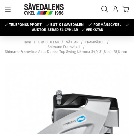
TELEFONSUPPORT
BUTIK I SÄVEDALEN
FÖRMÅNSCYKEL
AUKTORISERAD EL-CYKLAR
VERKSTAD
Hem
CYKELDELAR
VÄXLAR
FRAMVÄXEL
Shimano Framväxel
Shimano Framväxel Altus Dubbel Top Swing klämma 34,9, 31,8 och 28,6 mm