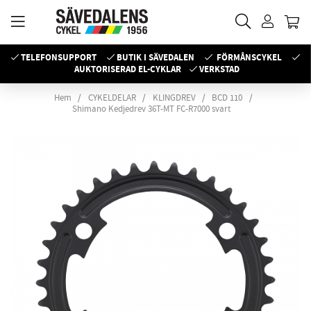
TELEFONSUPPORT
BUTIK I SÄVEDALEN
FÖRMÅNSCYKEL
AUKTORISERAD EL-CYKLAR
VERKSTAD
Hem
CYKELDELAR
KLINGDREV
BCD 110
Shimano Kedjedrev 36T-MT FC-R7000 svart