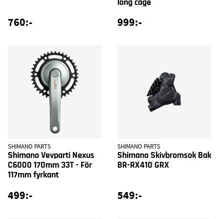
long cage
760:-
999:-
SHIMANO PARTS
SHIMANO PARTS
Shimano Vevparti Nexus
Shimano Skivbromsok Bak
C6000 170mm 33T - För
BR-RX410 GRX
117mm fyrkant
499:-
549:-