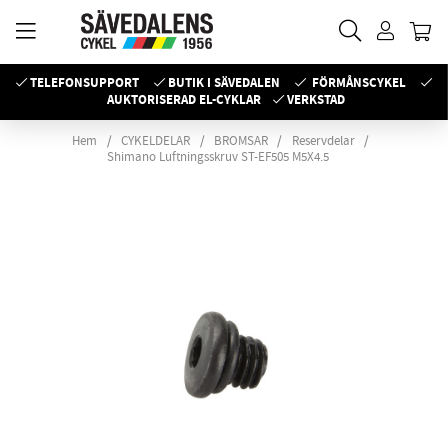
TELEFONSUPPORT
BUTIK I SÄVEDALEN
FÖRMÅNSCYKEL
AUKTORISERAD EL-CYKLAR
VERKSTAD
Hem
CYKELDELAR
BROMSAR
Reservdelar
Shimano Luftningsskruv ST-EF505 M5X4.5