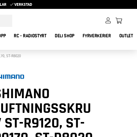
YKLAR
VERKSTAD
OPP
RC - RADIOSTYRT
DELI SHOP
FYRVERKERIER
OUTLET
70, ST-R8020
SHIMANO
LUFTNINGSSKRU
 ST-R9120, ST-