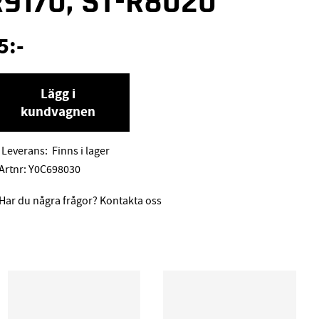
R9170, ST-R8020
5
:-
Lägg i
kundvagnen
Leverans:
Finns i lager
Artnr:
Y0C698030
Har du några frågor? Kontakta oss