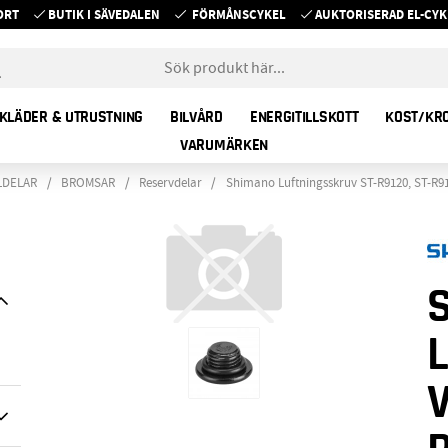
ORT
BUTIK I SÄVEDALEN
FÖRMÅNSCYKEL
AUKTORISERAD EL-C
KLÄDER & UTRUSTNING
BILVÅRD
ENERGITILLSKOTT
KOST/KR
VARUMÄRKEN
LDELAR
BROMSAR
Reservdelar
Shimano Luftningsskruv ST-R9120, ST-R91
V