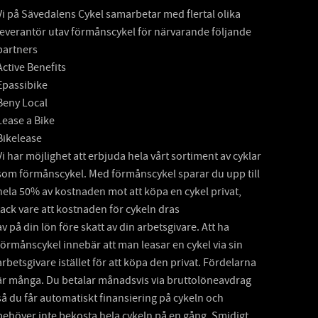
Vi på Sävedalens Cykel samarbetar med flertal olika
leverantör utav förmånscykel för närvarande följande
partners
Active Benefits
Epassibike
Beny Local
Lease a Bike
Bikelease
Vi har möjlighet att erbjuda hela vårt sortiment av cyklar
som förmånscykel. Med förmånscykel sparar du upp till
hela 50% av kostnaden mot att köpa en cykel privat,
tack vare att kostnaden för cykeln dras
av på din lön före skatt av din arbetsgivare. Att ha
förmånscykel innebär att man leasar en cykel via sin
arbetsgivare istället för att köpa den privat. Fördelarna
är många. Du betalar månadsvis via bruttolöneavdrag
så du får automatiskt finansiering på cykeln och
behöver inte bekosta hela cykeln på en gång. Smidigt,