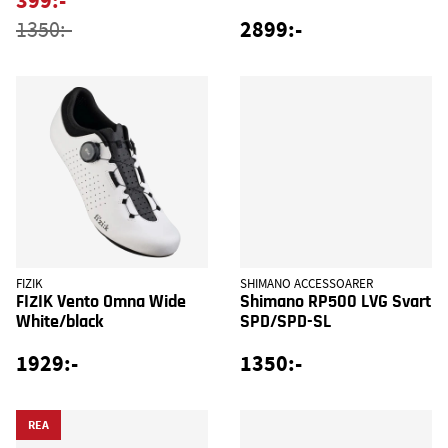
399:-
2899:-
1350:-
FIZIK
SHIMANO ACCESSOARER
FIZIK Vento Omna Wide
Shimano RP500 LVG Svart
White/black
SPD/SPD-SL
1929:-
1350:-
REA