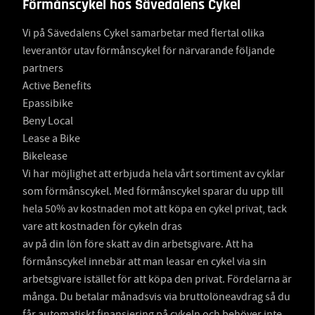
Förmånscykel hos Sävedalens Cykel
Vi på Sävedalens Cykel samarbetar med flertal olika
leverantör utav förmånscykel för närvarande följande
partners
Active Benefits
Epassibike
Beny Local
Lease a Bike
Bikelease
Vi har möjlighet att erbjuda hela vårt sortiment av cyklar
som förmånscykel. Med förmånscykel sparar du upp till
hela 50% av kostnaden mot att köpa en cykel privat, tack
vare att kostnaden för cykeln dras
av på din lön före skatt av din arbetsgivare. Att ha
förmånscykel innebär att man leasar en cykel via sin
arbetsgivare istället för att köpa den privat. Fördelarna är
många. Du betalar månadsvis via bruttolöneavdrag så du
får automatiskt finansiering på cykeln och behöver inte