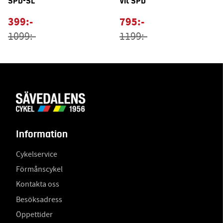
SPD-SL
Vit SPD
399:-
795:-
1099:-
1199:-
Information
Cykelservice
Förmånscykel
Kontakta oss
Besöksadress
Öppettider