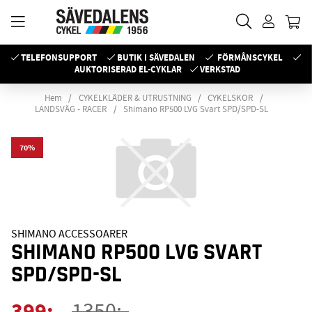
TELEFONSUPPORT
BUTIK I SÄVEDALEN
FÖRMÅNSCYKEL
AUKTORISERAD EL-CYKLAR
VERKSTAD
Hem
CYKELKLÄDER & UTRUSTNING
CYKELSKOR
LANDSVÄG - RACER
Shimano RP500 LVG Svart SPD/SPD-SL
70
SHIMANO ACCESSOARER
SHIMANO RP500 LVG SVART
SPD/SPD-SL
399
:-
1350
:-