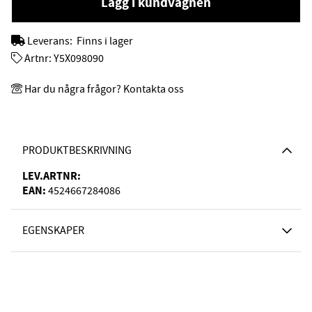
Lägg i kundvagnen
Leverans:
Finns i lager
Artnr:
Y5X098090
Har du några frågor? Kontakta oss
PRODUKTBESKRIVNING
LEV.ARTNR:
EAN:
4524667284086
EGENSKAPER