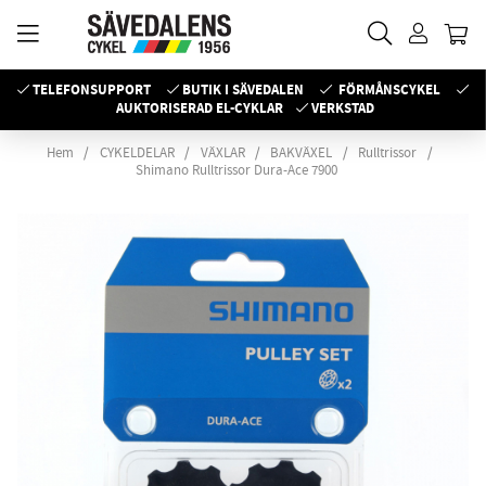
TELEFONSUPPORT
BUTIK I SÄVEDALEN
FÖRMÅNSCYKEL
AUKTORISERAD EL-CYKLAR
VERKSTAD
Hem
CYKELDELAR
VÄXLAR
BAKVÄXEL
Rulltrissor
Shimano Rulltrissor Dura-Ace 7900