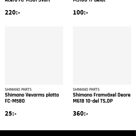
Acera FC-M361 Svart
M5100 11-delat
220:-
100:-
SHIMANO PARTS
SHIMANO PARTS
Shimano Vevarms platta
Shimano Framväxel Deore
FC-M580
M618 10-del TS,DP
25:-
360:-