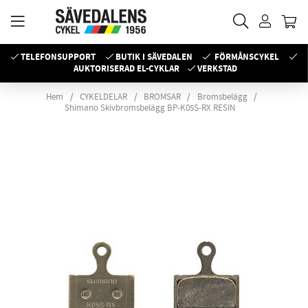
TELEFONSUPPORT
BUTIK I SÄVEDALEN
FÖRMÅNSCYKEL
AUKTORISERAD EL-CYKLAR
VERKSTAD
Hem
CYKELDELAR
BROMSAR
Bromsbelägg
Shimano Skivbromsbelägg BP-K05S-RX RESIN