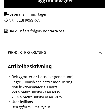
Lägg i kundvagnen
Leverans:
Finns i lager
Artnr:
EBPK05SRXA
Har du några frågor? Kontakta oss
PRODUKTBESKRIVNING
Artikelbeskrivning
・Beläggmaterial: Harts (5:e generation)
・Lägre ljudnivå och bättre modulering
・Nytt friktionsmaterial i harts
»50% bättre slitstyrka än K03S
»110% bättre slitstyrka än K02S
・Utan kylfläns
・Beläggform: Smal typ, K