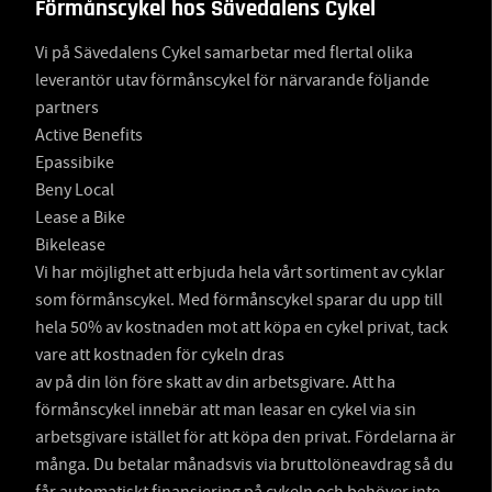
Förmånscykel hos Sävedalens Cykel
Vi på Sävedalens Cykel samarbetar med flertal olika
leverantör utav förmånscykel för närvarande följande
partners
Active Benefits
Epassibike
Beny Local
Lease a Bike
Bikelease
Vi har möjlighet att erbjuda hela vårt sortiment av cyklar
som förmånscykel. Med förmånscykel sparar du upp till
hela 50% av kostnaden mot att köpa en cykel privat, tack
vare att kostnaden för cykeln dras
av på din lön före skatt av din arbetsgivare. Att ha
förmånscykel innebär att man leasar en cykel via sin
arbetsgivare istället för att köpa den privat. Fördelarna är
många. Du betalar månadsvis via bruttolöneavdrag så du
får automatiskt finansiering på cykeln och behöver inte