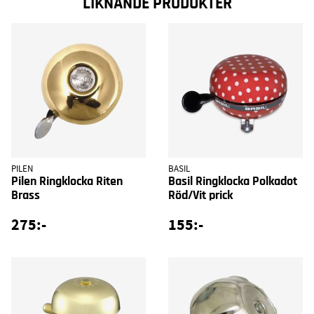
LIKNANDE PRODUKTER
PILEN
BASIL
Pilen Ringklocka Riten
Basil Ringklocka Polkadot
Brass
Röd/Vit prick
275:-
155:-