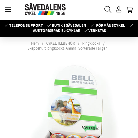
TELEFONSUPPORT
BUTIK I SÄVEDALEN
FÖRMÅNSCYKEL
AUKTORISERAD EL-CYKLAR
VERKSTAD
Hem
CYKELTILLBEHÖR
Ringklocka
Skeppshult Ringklocka Animal Sorterade Färger