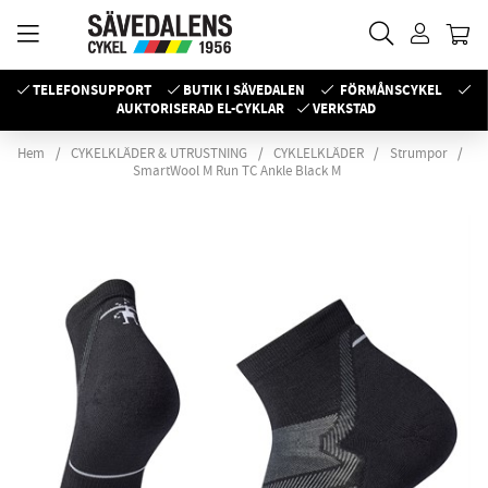
TELEFONSUPPORT
BUTIK I SÄVEDALEN
FÖRMÅNSCYKEL
AUKTORISERAD EL-CYKLAR
VERKSTAD
Hem
CYKELKLÄDER & UTRUSTNING
CYKLELKLÄDER
Strumpor
SmartWool M Run TC Ankle Black M