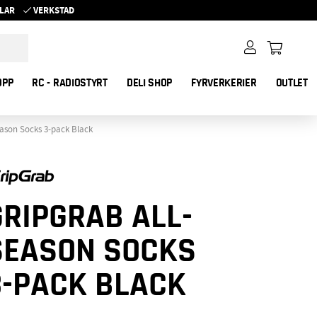
YKLAR
VERKSTAD
OPP
RC - RADIOSTYRT
DELI SHOP
FYRVERKERIER
OUTLET
eason Socks 3-pack Black
GRIPGRAB ALL-
SEASON SOCKS
3-PACK BLACK