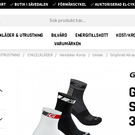
ORT
BUTIK I SÄVEDALEN
FÖRMÅNSCYKEL
AUKTORISERAD EL-C
KLÄDER & UTRUSTNING
BILVÅRD
ENERGITILLSKOTT
KOST/KR
VARUMÄRKEN
UTRUSTNING
CYKLELKLÄDER
Handskar Korta
Unisex
GripGrab All-s