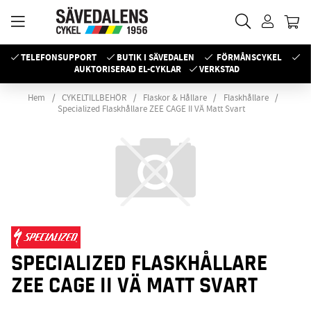
TELEFONSUPPORT
BUTIK I SÄVEDALEN
FÖRMÅNSCYKEL
AUKTORISERAD EL-CYKLAR
VERKSTAD
Hem
CYKELTILLBEHÖR
Flaskor & Hållare
Flaskhållare
Specialized Flaskhållare ZEE CAGE II VÄ Matt Svart
SPECIALIZED FLASKHÅLLARE
ZEE CAGE II VÄ MATT SVART