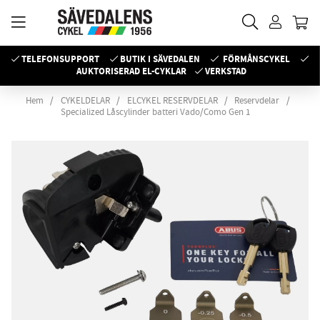
TELEFONSUPPORT
BUTIK I SÄVEDALEN
FÖRMÅNSCYKEL
AUKTORISERAD EL-CYKLAR
VERKSTAD
Hem
CYKELDELAR
ELCYKEL RESERVDELAR
Reservdelar
Specialized Låscylinder batteri Vado/Como Gen 1